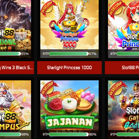
95%
RTP
97%
RTP
Slot88 Mahjong Wins 3 Black Scatter
Starlight Princess 1000
Slot88 P
RTP
96%
RTP