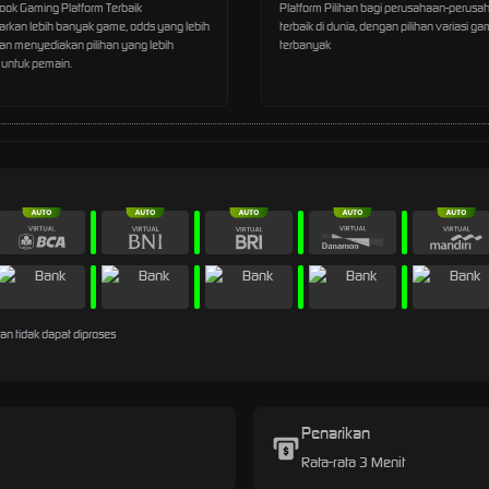
ook Gaming Platform Terbaik
Platform Pilihan bagi perusahaan-perusa
kan lebih banyak game, odds yang lebih
terbaik di dunia, dengan pilihan variasi g
 dan menyediakan pilihan yang lebih
terbanyak
untuk pemain.
an tidak dapat diproses
Penarikan
Rata-rata 3 Menit