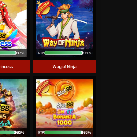
Gates of Olympus 1000
97%
RTP
98%
rincess
Way of Ninja
95%
RTP