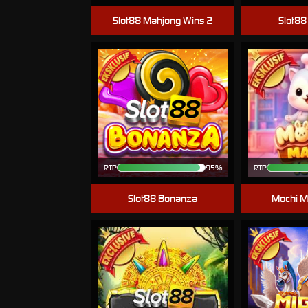
Slot88 Mahjong Wins 2
Slot88
RTP
RTP
Slot88 Bonanza
Mochi M