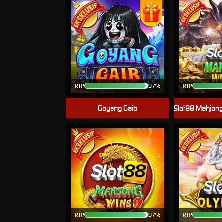
RTP
97%
RTP
Goyang Gaib
RTP
97%
RTP