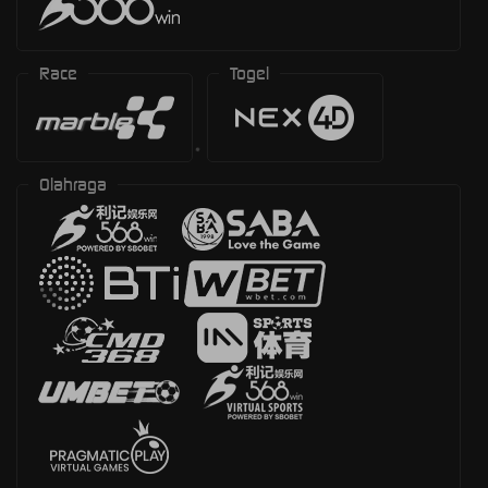
Race
Togel
Olahraga