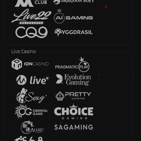
Live Casino