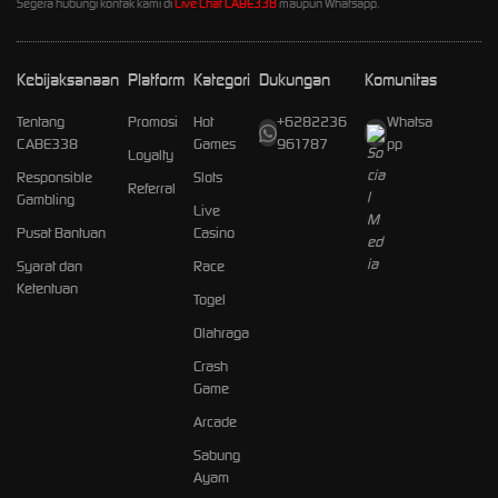
Segera hubungi kontak kami di
Live Chat CABE338
maupun Whatsapp.
Kebijaksanaan
Platform
Kategori
Dukungan
Komunitas
Tentang
Promosi
Hot
+6282236
Whatsa
CABE338
Games
961787
pp
Loyalty
Responsible
Slots
Referral
Gambling
Live
Pusat Bantuan
Casino
Syarat dan
Race
Ketentuan
Togel
Olahraga
Crash
Game
Arcade
Sabung
Ayam