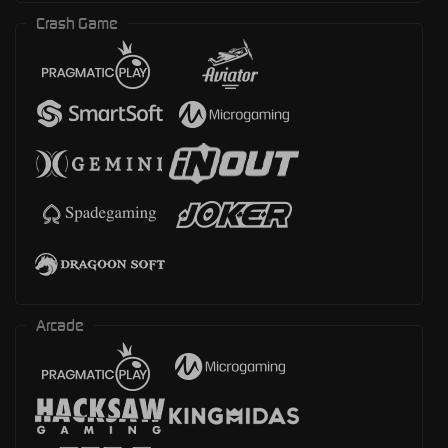
Crash Game
Arcade