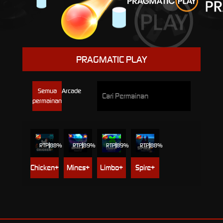
PRAGMATIC PLAY
Semua
Arcade
permainan
RTP
88%
RTP
89%
RTP
89%
RTP
88%
Chicken+
Mines+
Limbo+
Spire+