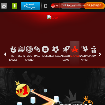
Main di
MASUK
DAFTAR
Telegram
moy****42 Berhasil Withdraw IDR 906.000
HOT
SLOTS
LIVE
RACE
TOGEL
OLAHRAGA
CRASH
ARCADE
SABUNG
PROMOSI
GAMES
CASINO
GAME
AYAM