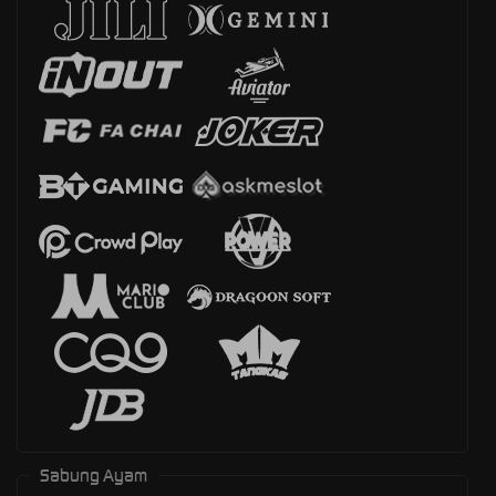
Sabung Ayam