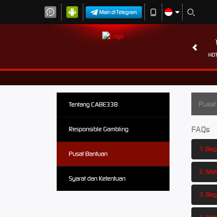
Main di Telegram
HO
Pusat
Tentang CABE338
FAQs
Responsible Gambling
1. Ba
Pusat Bantuan
2. Mat
Syarat dan Ketentuan
3. Ba