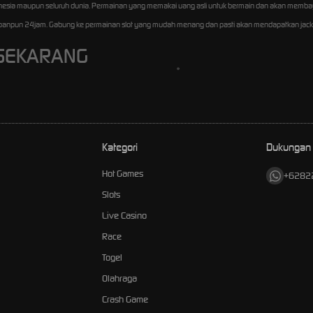
onesia maupun seluruh dunia. Permainan yang memakai uang asli untuk bermain dan akan me
panpun 24jam. Gabung ke permainan slot yang mudah menang dan pasti akan mendapatkan jackp
 SEKARANG
Kategori
Dukungan
Hot Games
+6282
Slots
Live Casino
Race
Togel
Olahraga
Crash Game