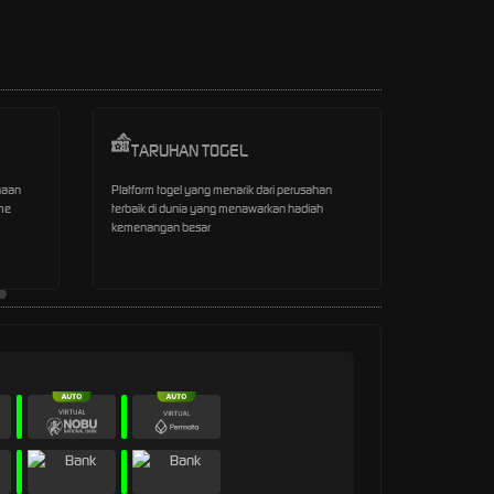
TARUHAN TOGEL
haan
Platform togel yang menarik dari perusahan
ame
terbaik di dunia yang menawarkan hadiah
kemenangan besar