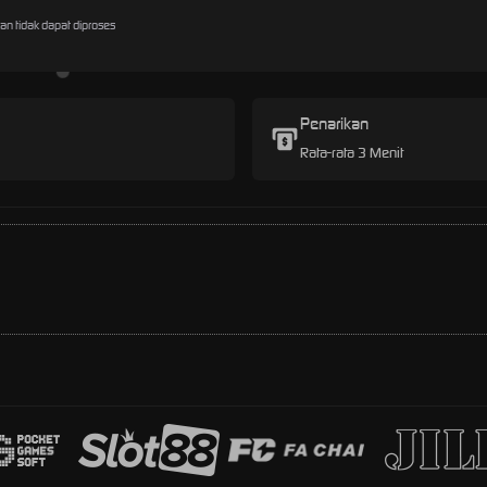
an tidak dapat diproses
Penarikan
Rata-rata 3 Menit