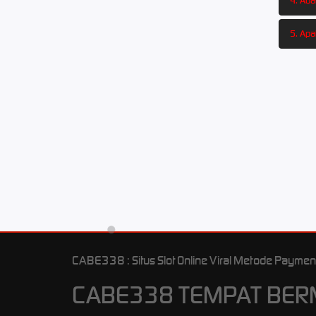
4. Ada
5. Apa
CABE338 : Situs Slot Online Viral Metode Paymen
CABE338 TEMPAT BERMA