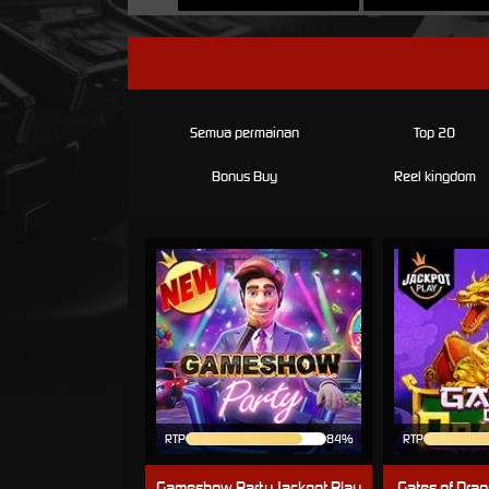
Semua permainan
Top 20
Bonus Buy
Reel kingdom
RTP
84%
RTP
Gameshow Party Jackpot Play
Gates of Drag