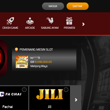
MASUK
DAFTAR
CRASH GAME
ARCADE
SABUNG AYAM
PROMOSI
PEMENANG MESIN SLOT
ko****9
IDR
8,096,000.00
Mahjong Ways
ko****9
IDR
1,604,000.00
Mahjong Ways
i
i
i
ko****9
IDR
1,444,000.00
No Limit City
Mahjong Ways
Fachai
Jili
ko****9