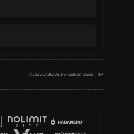
©2026 CABE338. Hak cipta dilindungi | 18+