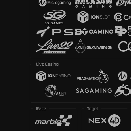
Live Casino
Race
Togel