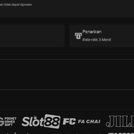
an tidak dapat diproses
Penarikan
Rata-rata 3 Menit