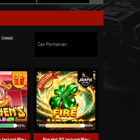
IDR
1,404,000.00
Mahjong Ways
ja****3
IDR
1,070,000.00
Wild Bandito
Classic
ko****9
IDR
1,010,000.00
Mahjong Ways
alansa****a
IDR
704,180.00
Starlight Princess Super Scatter
ko****9
IDR
658,000.00
Gates of Olympus 1000
aim****9
IDR
624,460.00
Starlight Princess Super Scatter
92%
RTP
89%
r***m
IDR
440,100.00
 Jackpot Play
Fire Hot 20 Jackpot Play