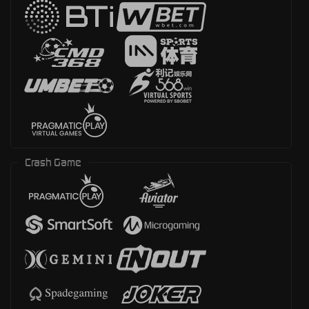
Crash Game