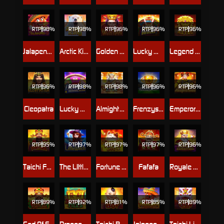
RTP
98%
RTP
98%
RTP
96%
RTP
96%
RTP
96%
Jalapeno 2
Arctic King
Golden Wuzetian
Lucky Wheel
Legend of Aztec
RTP
96%
RTP
98%
RTP
98%
RTP
96%
RTP
96%
Cleopatra
Lucky Wheel Deluxe
Almighty Zeus
Frenzyshot
Emperor Auspicious
RTP
95%
RTP
97%
RTP
97%
RTP
97%
RTP
96%
Taichi Fortuna
The LIttle Witch
Fortune Cat
Fafafa
Royale Expedition
RTP
89%
RTP
92%
RTP
81%
RTP
85%
RTP
89%