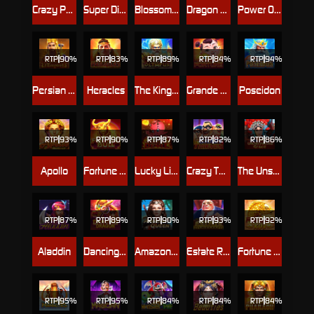
Crazy Penguin
Super Diamond
Blossom of Fortune
Dragon Gate
Power Of Thor
RTP
90%
RTP
83%
RTP
89%
RTP
84%
RTP
94%
Persian Empire
Heracles
The King Of Olympus
Grande Fortune
Poseidon
RTP
93%
RTP
90%
RTP
87%
RTP
82%
RTP
86%
Apollo
Fortune Bull
Lucky Little Devil
Crazy Thieves
The Unsurpassed Grace
RTP
87%
RTP
89%
RTP
90%
RTP
93%
RTP
92%
Aladdin
Dancing Dragon
Amazon Queen
Estate Rich Man
Fortune Koi
RTP
95%
RTP
95%
RTP
84%
RTP
84%
RTP
84%