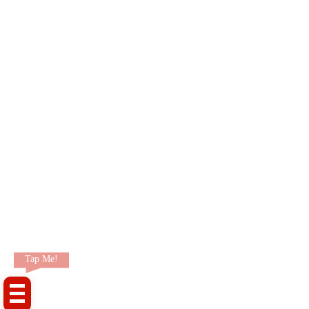
Tap Me!