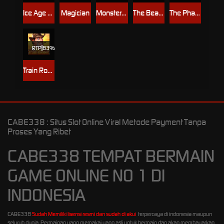
Ice Age Mammoths
Magician
Monster Pop
The Beauties
The Pharaoh
RTP
83%
Train Robber
CABE338 : Situs Slot Online Viral Metode Payment Tanpa
Proses Yang Ribet
CABE338 TEMPAT BERMAIN
GAME ONLINE NO 1 DI
INDONESIA
CABE338
Sudah Memiliki lisensi resmi dan sudah di akui
terpercaya di indonesia maupun
seluruh dunia. Permainan yang memakai uang asli untuk bermain dan akan membayarkan