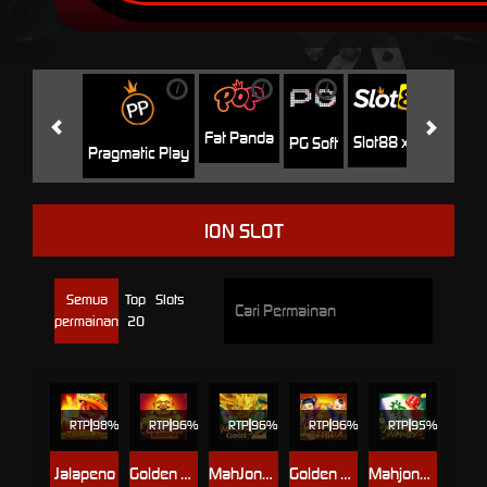
i
i
i
i
i
Facha
Fat Panda
Slot88 x PP
PG Soft
Pragmatic Play
ION SLOT
Semua
Top
Slots
permainan
20
RTP
98%
RTP
96%
RTP
96%
RTP
96%
RTP
95%
Jalapeno
Golden Maitreya Buddha
MahJong Gold 2
Golden Fuwa
Mahjong Infinity