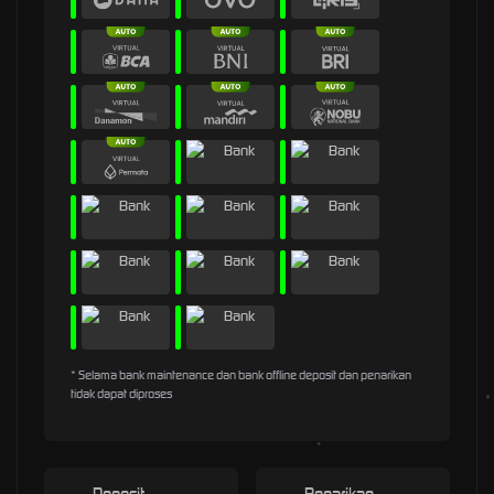
* Selama bank maintenance dan bank offline deposit dan penarikan
tidak dapat diproses
Deposit
Penarikan