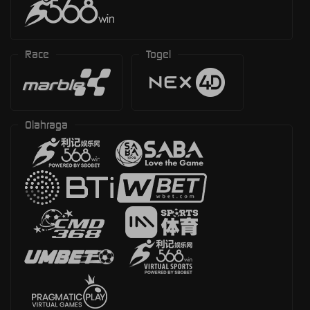
Race
Togel
Olahraga