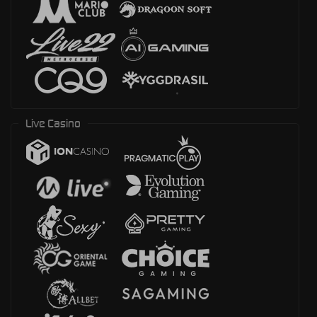
Live Casino