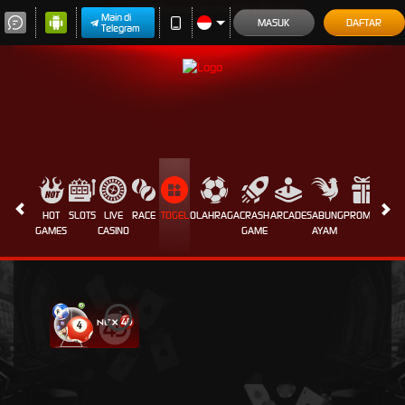
Main di
MASUK
DAFTAR
Telegram
veg****48 Berhasil Withdraw IDR 1.855.000
HOT
SLOTS
LIVE
RACE
TOGEL
OLAHRAGA
CRASH
ARCADE
SABUNG
PROMOSI
GAMES
CASINO
GAME
AYAM
i