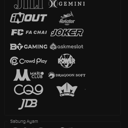
Sabung Ayam