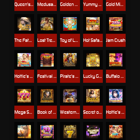
Queen's Bow
Medusa’s Blessing
Golden Kitty
Yummy Kitchen
Gold Mine Rush
The Fates of Sisters
Lost Treasure
Toy of Legend
Hot Safari Run
Jam Crush
Hottie’s Vacation
Festival of the Dead
Pirate's Treasure
Lucky Goldbar
Buffalo Begins
Mega Sevens
Book of Pharaoh
Western Sherrif
Secret of Goddess
Hottie’s Paradise