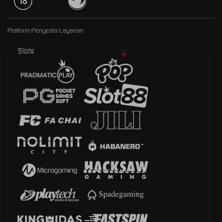
Platform Penyedia Layanan
Slots