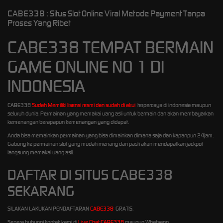
CABE338 : Situs Slot Online Viral Metode Payment Tanpa
Proses Yang Ribet
CABE338 TEMPAT BERMAIN
GAME ONLINE NO 1 DI
INDONESIA
CABE338
Sudah Memiliki lisensi resmi dan sudah di akui
terpercaya di indonesia maupun
seluruh dunia. Permainan yang memakai uang asli untuk bermain dan akan membayarkan
kemenangan berapapun kemenangan yang didapat.
Anda bisa memainkan permainan yang bisa dimainkan dimana saja dan kapanpun 24jam.
Gabung ke permainan slot yang mudah menang dan pasti akan mendapatkan jackpot
langsung memakai uang asli.
DAFTAR DI SITUS CABE338
SEKARANG
SILAKAN LAKUKAN PENDAFTARAN
CABE338
GRATIS.
Segera hubungi kontak kami di
Live Chat CABE338
maupun Whatsapp.