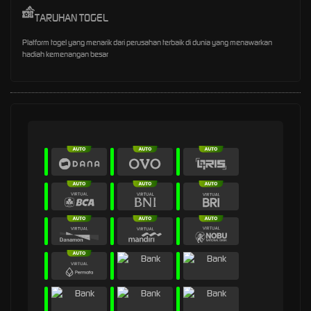
TARUHAN TOGEL
Platform togel yang menarik dari perusahan terbaik di dunia yang menawarkan
hadiah kemenangan besar