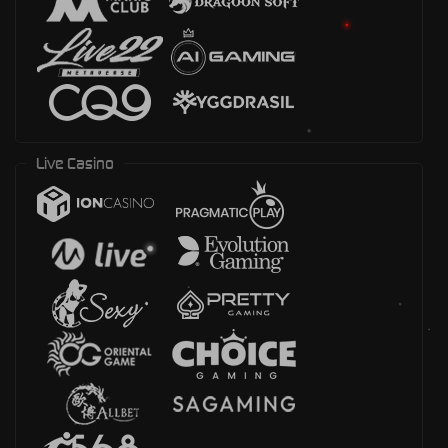
Live Casino