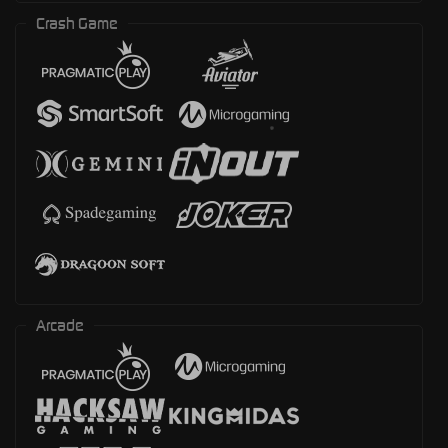
Crash Game
Arcade