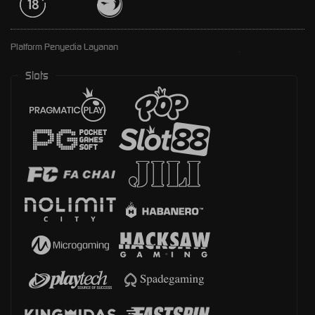
Platform Penyedia Layanan
Slots