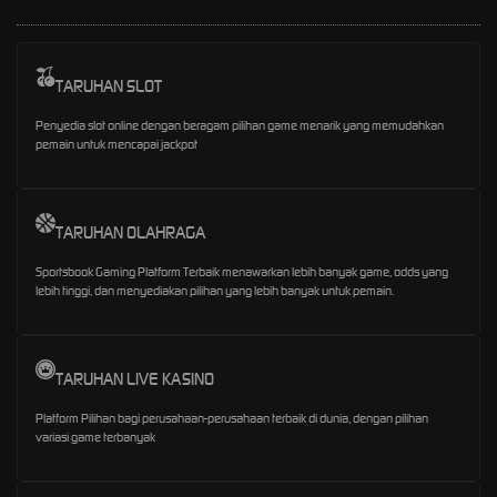
TARUHAN SLOT
Penyedia slot online dengan beragam pilihan game menarik yang memudahkan
pemain untuk mencapai jackpot
TARUHAN OLAHRAGA
Sportsbook Gaming Platform Terbaik menawarkan lebih banyak game, odds yang
lebih tinggi, dan menyediakan pilihan yang lebih banyak untuk pemain.
TARUHAN LIVE KASINO
Platform Pilihan bagi perusahaan-perusahaan terbaik di dunia, dengan pilihan
variasi game terbanyak