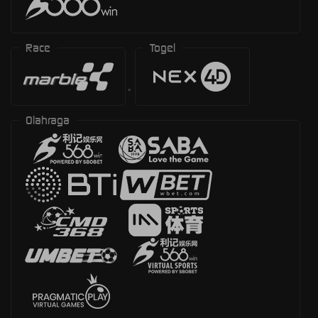
Race
Togel
Olahraga