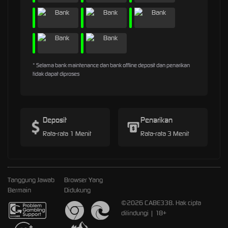
* Selama bank maintenance dan bank offline deposit dan penarikan
tidak dapat diproses
Deposit
Penarikan
Rata-rata 1 Menit
Rata-rata 3 Menit
Tanggung Jawab
Browser Yang
Bermain
Didukung
©2026 CABE338. Hak cipta
dilindungi | 18+