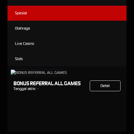
Spesial
Olahraga
Live Casino
Slots
BONUS REFERRAL ALL GAMES
Detail
Tanggal akhir:
-