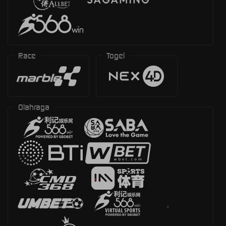
Race
Togel
Olahraga