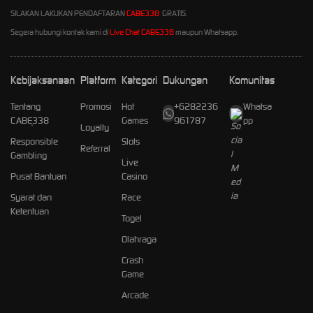
SILAKAN LAKUKAN PENDAFTARAN
CABE338
GRATIS.
Segera hubungi kontak kami di
Live Chat CABE338
maupun Whatsapp.
Kebijaksanaan
Platform
Kategori
Dukungan
Komunitas
Tentang
Promosi
Hot
+6282236
Whatsa
CABE338
Games
961787
pp
Loyalty
Responsible
Slots
Referral
Gambling
Live
Pusat Bantuan
Casino
Syarat dan
Race
Ketentuan
Togel
Olahraga
Crash
Game
Arcade