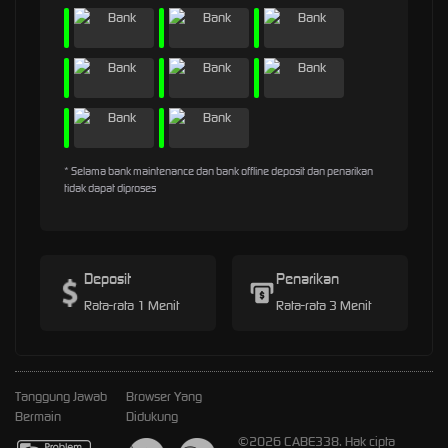
* Selama bank maintenance dan bank offline deposit dan penarikan
tidak dapat diproses
Deposit
Penarikan
Rata-rata 1 Menit
Rata-rata 3 Menit
Tanggung Jawab
Browser Yang
Bermain
Didukung
©2026 CABE338. Hak cipta